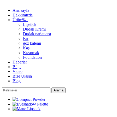
Ana sayfa
Hakkımızda
Ürün:% s
Lipstick
Dudak Kremi
Dudak parlatıcısı
Far
göz kalemi
Kaş
Kızarmak
Foundation
Haberler
Bilgi
Video
Bize Ulaşın
Blog