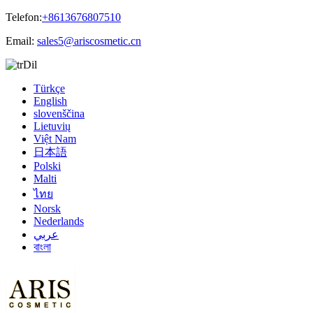
Telefon:
+8613676807510
Email:
sales5@ariscosmetic.cn
Dil
Türkçe
English
slovenščina
Lietuvių
Việt Nam
日本語
Polski
Malti
ไทย
Norsk
Nederlands
عربي
বাংলা